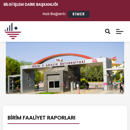
BILGI İŞLEM DAIRE BAŞKANLIĞI
Hızlı Bağlantı
RİMER
TUBİTAK-
BİLGEM
Bilgi İşlem Daire Başkanlığı
YÖK
TÜBİTAK
Dijital
Dönüşüm
Ofisi
ULAKBİM
BİRİM FAALİYET RAPORLARI